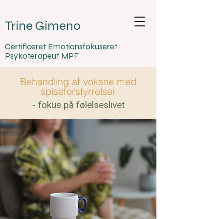
Trine Gimeno
Certificeret Emotionsfokuseret
Psykoterapeut MPF
Behandling af voksne med
spiseforstyrrelser
- fokus på følelseslivet