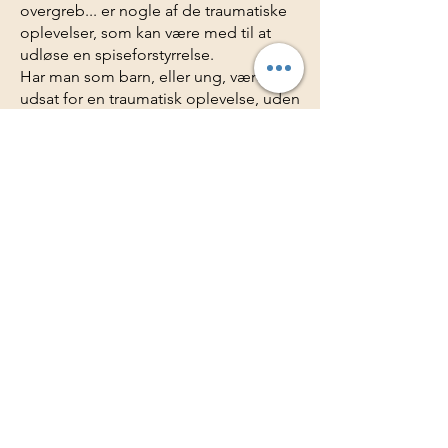
overgreb... er nogle af de traumatiske
oplevelser, som kan være med til at
udløse en spiseforstyrrelse.
Har man som barn, eller ung, været
udsat for en traumatisk oplevelse, uden
efterfølgende at få tilstrækkelig hjælp
og støtte, kan en spiseforstyrrelse blive
den overlevelsesstrategi, som hjælper
en igennem den svære tid.
Det kan være svært at forstå, hvordan
en spiseforstyrrelse kan være
hjælpsom, men den kan være med til
at aflede, dulme eller tilbyde kontrol, i
en verden fuld af smerte og uvished.
I behandlingen af en spiseforstyrrelse,
kan det være vigtigt at forstå "den
udløsende faktor", da
spiseforstyrrelsen ellers for mange,
ikke giver nogen mening. Det kan være
vigtigt at forstå, at spiseforstyrrelsen