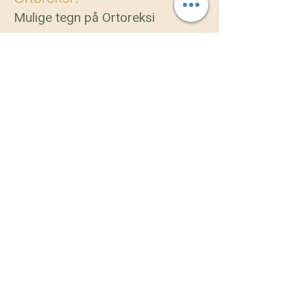
Mulige tegn på Ortoreksi
​Der er ikke noget forkert ved gerne at
ville leve sundt. Men bliver det
styrende i livet på en måde som er
tvangspræget, er det vigtigt at
opsøge hjælp. Her er nogle tegn som
kan pege i retning af Ortoreksi:
Kun at kunne nyde mad hvis den er
sund
At opstille særlige kostregler for sig
selv
At undgå at spise sammen med andre
som ikke spiser sundt
At tanker konstant kredser om sund
mad
At føle sig nedtrykt hvis man har spist
noget usundt