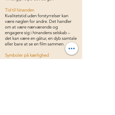
Tid til hinanden
Kvalitetstid uden forstyrrelser kan
være nøglen for andre. Det handler
om at være nærværende og
engagere sig i hinandens selskab –
det kan være en gåtur, en dyb samtale
eller bare at se en film sammen.
Symboler på kærlighed
For nogle er gaver mere end ting – de
er symboler på kærlighed og
opmærksomhed. Det behøver ikke
være store eller dyre ting, men
snarere noget, der viser omtanke,
som en håndskrevet note eller en lille
overraskelse.
Praktisk hjælp og støtte
Handlinger taler højere end ord for